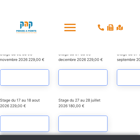
Accueil
/ St Omer
St Omer
Stages de récupération de Points sur St Omer
St Omer
St Omer
St Omer
Stage du 02 au 03
Stage du 07 au 08
Stage du 07 
novembre 2026
229,00
€
decembre 2026
229,00
€
septembre 2
Ajouter au panier
Ajouter au panier
Ajouter
St Omer
St Omer
Stage du 17 au 18 aout
Stage du 27 au 28 juillet
2026
229,00
€
2026
180,00
€
Ajouter au panier
Ajouter au panier