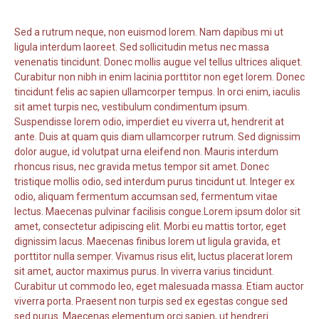
Sed a rutrum neque, non euismod lorem. Nam dapibus mi ut
ligula interdum laoreet. Sed sollicitudin metus nec massa
venenatis tincidunt. Donec mollis augue vel tellus ultrices aliquet.
Curabitur non nibh in enim lacinia porttitor non eget lorem. Donec
tincidunt felis ac sapien ullamcorper tempus. In orci enim, iaculis
sit amet turpis nec, vestibulum condimentum ipsum.
Suspendisse lorem odio, imperdiet eu viverra ut, hendrerit at
ante. Duis at quam quis diam ullamcorper rutrum. Sed dignissim
dolor augue, id volutpat urna eleifend non. Mauris interdum
rhoncus risus, nec gravida metus tempor sit amet. Donec
tristique mollis odio, sed interdum purus tincidunt ut. Integer ex
odio, aliquam fermentum accumsan sed, fermentum vitae
lectus. Maecenas pulvinar facilisis congue.Lorem ipsum dolor sit
amet, consectetur adipiscing elit. Morbi eu mattis tortor, eget
dignissim lacus. Maecenas finibus lorem ut ligula gravida, et
porttitor nulla semper. Vivamus risus elit, luctus placerat lorem
sit amet, auctor maximus purus. In viverra varius tincidunt.
Curabitur ut commodo leo, eget malesuada massa. Etiam auctor
viverra porta. Praesent non turpis sed ex egestas congue sed
sed purus. Maecenas elementum orci sapien, ut hendreri.