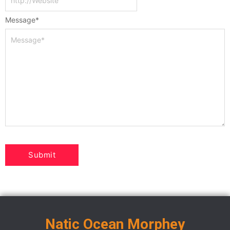
Message
*
Natic Ocean Morphey